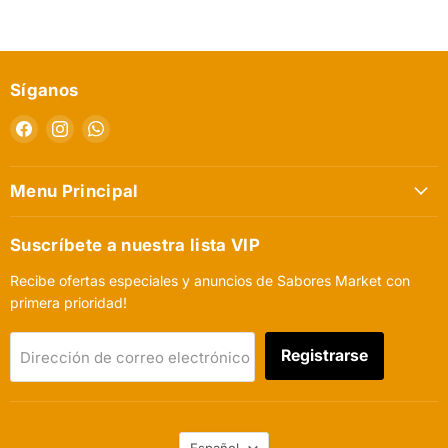
Síganos
Encuéntrenos
Encuéntrenos
Encuéntrenos
en
en
en
Facebook
Instagram
WhatsApp
Menu Principal
Suscríbete a nuestra lista VIP
Recibe ofertas especiales y anuncios de Sabores Market con
primera prioridad!
Registrarse
Dirección de correo electrónico
Idioma