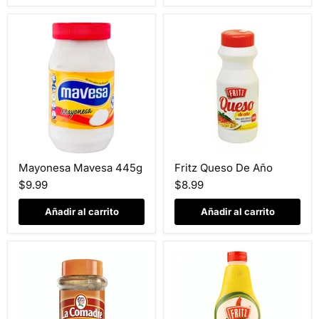
Mayonesa
Fritz
Mayonesa Mavesa 445g
Fritz Queso De Año
Mavesa
Queso
445g
De
$9.99
$8.99
Año
Añadir al carrito
Añadir al carrito