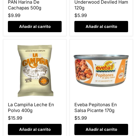
PAN Harina De
Underwood Deviled Ham
Harina
Deviled
Cachapas 500g
120g
De
Ham
Cachapas
120g
$9.99
$5.99
500g
Añadir al carrito
Añadir al carrito
La
Eveba
La Campiña Leche En
Eveba Pepitonas En
Campiña
Pepitonas
Polvo 400g
Salsa Picante 170g
Leche
En
En
Salsa
$15.99
$5.99
Polvo
Picante
400g
170g
Añadir al carrito
Añadir al carrito