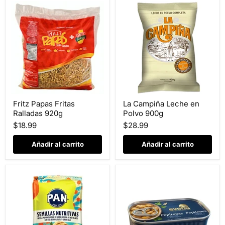
Fritz
La
Fritz Papas Fritas
La Campiña Leche en
Papas
Campiña
Ralladas 920g
Polvo 900g
Fritas
Leche
Ralladas
en
$18.99
$28.99
920g
Polvo
900g
Añadir al carrito
Añadir al carrito