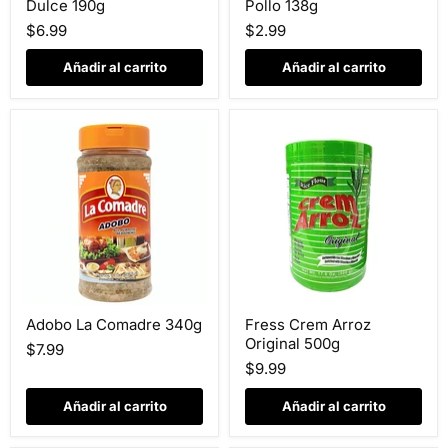
Dulce 190g
Pollo 138g
Pasta
Sabor
de
A
$6.99
$2.99
Aji
Pollo
Dulce
138g
Añadir al carrito
Añadir al carrito
190g
Adobo
Fress
Adobo La Comadre 340g
Fress Crem Arroz
La
Crem
Original 500g
Comadre
Arroz
$7.99
340g
Original
$9.99
500g
Añadir al carrito
Añadir al carrito