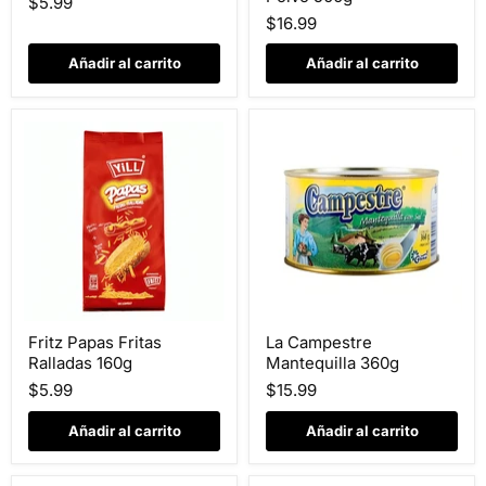
$5.99
Kg
en
$16.99
Polvo
500g
Añadir al carrito
Añadir al carrito
Fritz
La
Fritz Papas Fritas
La Campestre
Papas
Campestre
Ralladas 160g
Mantequilla 360g
Fritas
Mantequilla
Ralladas
360g
$5.99
$15.99
160g
Añadir al carrito
Añadir al carrito