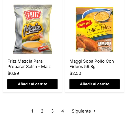
Fritz
Maggi
Fritz Mezcla Para
Maggi Sopa Pollo Con
Mezcla
Sopa
Preparar Salsa - Maíz
Fideos 59.8g
Para
Pollo
Preparar
Con
$6.99
$2.50
Salsa
Fideos
-
59.8g
Añadir al carrito
Añadir al carrito
Maíz
1
2
3
4
Siguiente