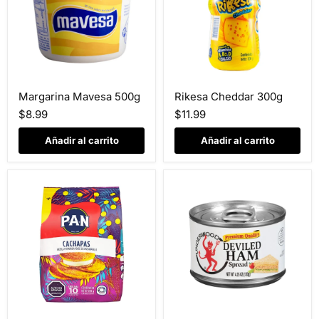
Margarina
Rikesa
Margarina Mavesa 500g
Rikesa Cheddar 300g
Mavesa
Cheddar
500g
300g
$8.99
$11.99
Añadir al carrito
Añadir al carrito
PAN
Underwood