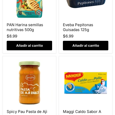
PAN
Eveba
PAN Harina semillas
Eveba Pepitonas
Harina
Pepitonas
nutritivas 500g
Guisadas 125g
semillas
Guisadas
nutritivas
125g
$8.99
$6.99
500g
Añadir al carrito
Añadir al carrito
Spicy
Maggi
Spicy Pau Pasta de Aji
Maggi Caldo Sabor A
Pau
Caldo