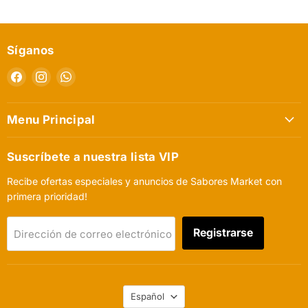
Síganos
Encuéntrenos
Encuéntrenos
Encuéntrenos
en
en
en
Facebook
Instagram
WhatsApp
Menu Principal
Suscríbete a nuestra lista VIP
Recibe ofertas especiales y anuncios de Sabores Market con
primera prioridad!
Registrarse
Dirección de correo electrónico
Idioma
Español