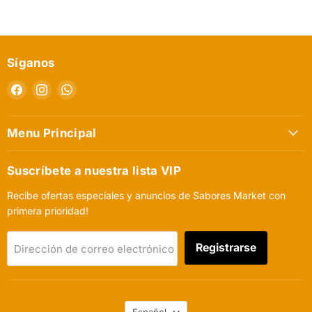
Síganos
Encuéntrenos
Encuéntrenos
Encuéntrenos
en
en
en
Facebook
Instagram
WhatsApp
Menu Principal
Suscríbete a nuestra lista VIP
Recibe ofertas especiales y anuncios de Sabores Market con
primera prioridad!
Registrarse
Dirección de correo electrónico
Idioma