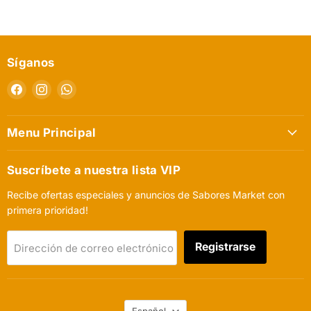
Síganos
Encuéntrenos
Encuéntrenos
Encuéntrenos
en
en
en
Facebook
Instagram
WhatsApp
Menu Principal
Suscríbete a nuestra lista VIP
Recibe ofertas especiales y anuncios de Sabores Market con
primera prioridad!
Registrarse
Dirección de correo electrónico
Idioma