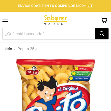
ENVÍOS GRATIS EN TU COMPRA DE $100+ 🇺🇸
Menú
Ver
carrit
Inicio
Pepito 25g