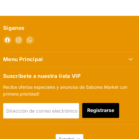
Síganos
Encuéntrenos
Encuéntrenos
Encuéntrenos
en
en
en
Facebook
Instagram
WhatsApp
Menu Principal
Suscríbete a nuestra lista VIP
Recibe ofertas especiales y anuncios de Sabores Market con
primera prioridad!
Registrarse
Dirección de correo electrónico
Idioma