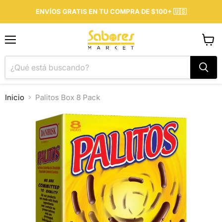
ENVÍOS GRATIS EN TU COMPRA DE $100+ 🇺🇸
Menú
Ver
carrit
Inicio
Palitos Box 8 Pack