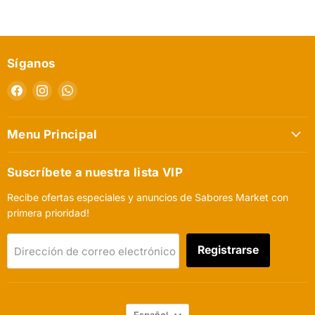
Síganos
Encuéntrenos
Encuéntrenos
Encuéntrenos
en
en
en
Facebook
Instagram
WhatsApp
Menu Principal
Suscríbete a nuestra lista VIP
Recibe ofertas especiales y anuncios de Sabores Market con
primera prioridad!
Registrarse
Dirección de correo electrónico
Idioma