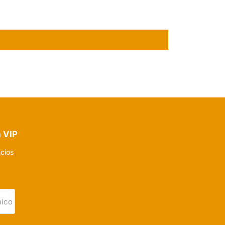
a VIP
ncios
nico