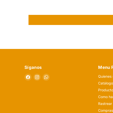
Síganos
Menu P
Encuéntrenos
Encuéntrenos
Encuéntrenos
Quienes
en
en
en
Catálog
Facebook
Instagram
WhatsApp
Producto
Como hac
Rastrear
Compras