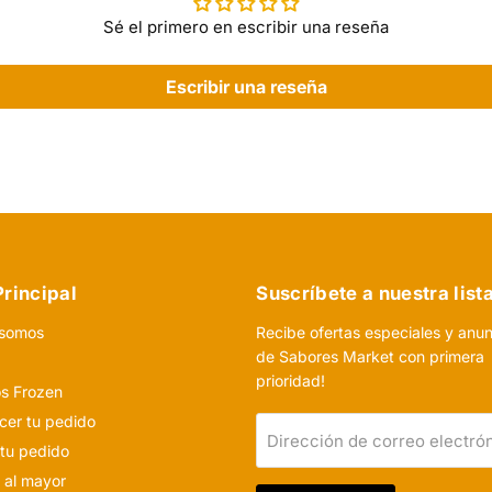
Sé el primero en escribir una reseña
Escribir una reseña
rincipal
Suscríbete a nuestra list
 somos
Recibe ofertas especiales y anu
de Sabores Market con primera
o
prioridad!
s Frozen
er tu pedido
Dirección de correo electró
 tu pedido
 al mayor