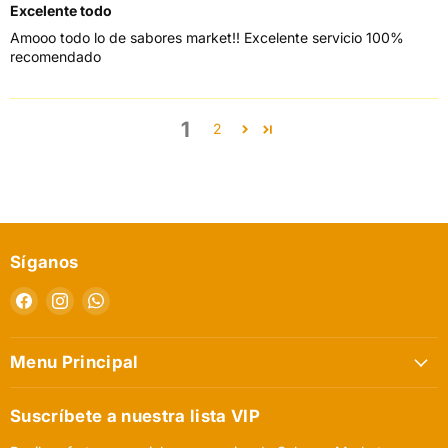
Excelente todo
Amooo todo lo de sabores market!! Excelente servicio 100%
recomendado
1
2
Síganos
Encuéntrenos
Encuéntrenos
Encuéntrenos
en
en
en
Facebook
Instagram
WhatsApp
Menu Principal
Suscríbete a nuestra lista VIP