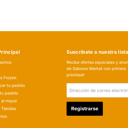
rincipal
Suscríbete a nuestra list
 somos
Recibe ofertas especiales y anu
de Sabores Market con primera
o
prioridad!
s Frozen
er tu pedido
Dirección de correo electró
 tu pedido
 al mayor
Registrarse
 Tiendas
anos