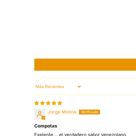
Sort by
Jorge Molina
Compotas
Exelente.... el verdadero sabor venezolano.