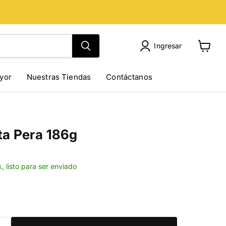
Ingresar
Ver
carrito
yor
Nuestras Tiendas
Contáctanos
a Pera 186g
k, listo para ser enviado