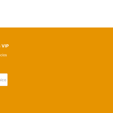
a VIP
ncios
nico