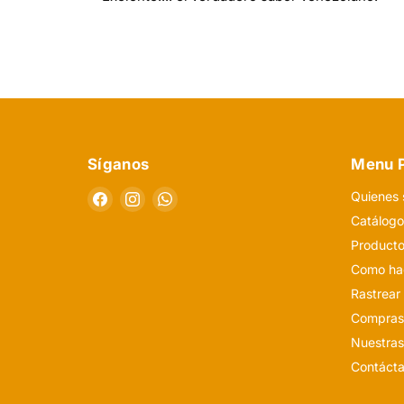
Síganos
Menu P
Encuéntrenos
Encuéntrenos
Encuéntrenos
Quienes
en
en
en
Catálog
Facebook
Instagram
WhatsApp
Producto
Como hac
Rastrear
Compras
Nuestras
Contáct