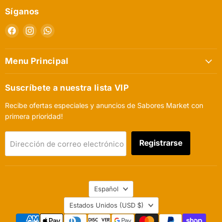
Síganos
Encuéntrenos
Encuéntrenos
Encuéntrenos
en
en
en
Facebook
Instagram
WhatsApp
Menu Principal
Suscríbete a nuestra lista VIP
Recibe ofertas especiales y anuncios de Sabores Market con
primera prioridad!
Registrarse
Dirección de correo electrónico
Idioma
Español
País
Estados Unidos
(USD $)