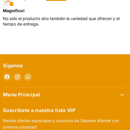
Magnífico!
No solo el producto sino también la variedad que ofrecen y el
tiempo de entrega.
Síganos
Encuéntrenos
Encuéntrenos
Encuéntrenos
en
en
en
Facebook
Instagram
WhatsApp
Menu Principal
Suscríbete a nuestra lista VIP
Recibe ofertas especiales y anuncios de Sabores Market con
primera prioridad!