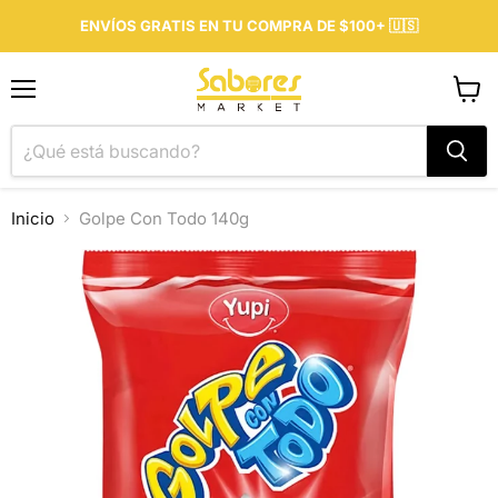
ENVÍOS GRATIS EN TU COMPRA DE $100+ 🇺🇸
Menú
Ver
carrit
Inicio
Golpe Con Todo 140g