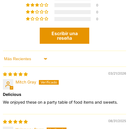
0
0
0
Escribir una
reseña
Sort by
03/21/2026
Mitch Gray
Delicious
We onjoyed these on a party table of food items and sweets.
08/31/2025