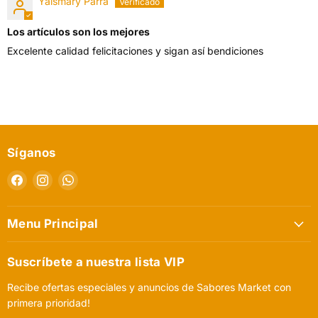
Yaismary Parra
Los artículos son los mejores
Excelente calidad felicitaciones y sigan así bendiciones
Síganos
Encuéntrenos
Encuéntrenos
Encuéntrenos
en
en
en
Facebook
Instagram
WhatsApp
Menu Principal
Suscríbete a nuestra lista VIP
Recibe ofertas especiales y anuncios de Sabores Market con
primera prioridad!