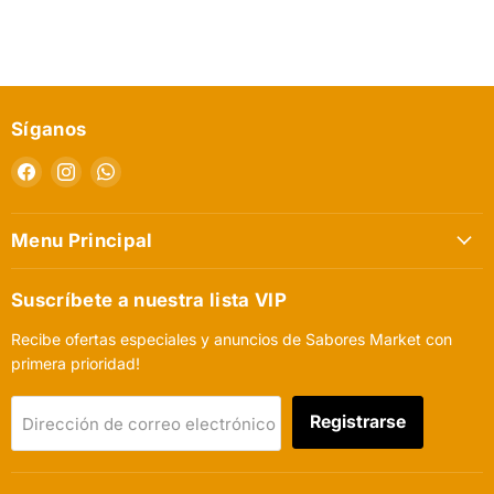
Síganos
Encuéntrenos
Encuéntrenos
Encuéntrenos
en
en
en
Facebook
Instagram
WhatsApp
Menu Principal
Suscríbete a nuestra lista VIP
Recibe ofertas especiales y anuncios de Sabores Market con
primera prioridad!
Registrarse
Dirección de correo electrónico