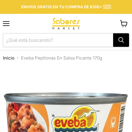
ENVÍOS GRATIS EN TU COMPRA DE $100+ 🇺🇸
Menú
Ver
carrit
Inicio
Eveba Pepitonas En Salsa Picante 170g