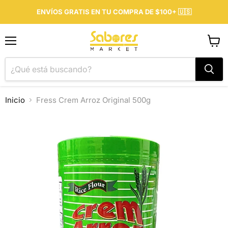
ENVÍOS GRATIS EN TU COMPRA DE $100+ 🇺🇸
Menú
Ver
carrit
Inicio
Fress Crem Arroz Original 500g