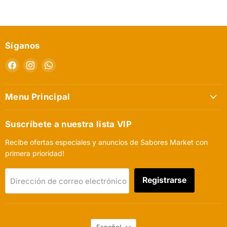
Síganos
Encuéntrenos
Encuéntrenos
Encuéntrenos
en
en
en
Facebook
Instagram
WhatsApp
Menu Principal
Suscríbete a nuestra lista VIP
Recibe ofertas especiales y anuncios de Sabores Market con
primera prioridad!
Registrarse
Dirección de correo electrónico
Idioma