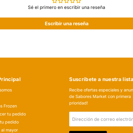
Sé el primero en escribir una reseña
Escribir una reseña
rincipal
Suscríbete a nuestra list
 somos
Recibe ofertas especiales y anu
de Sabores Market con primera
o
prioridad!
s Frozen
er tu pedido
Dirección de correo electró
 tu pedido
 al mayor