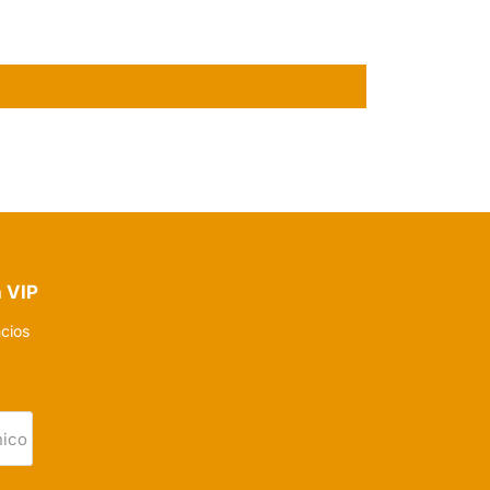
a VIP
ncios
nico