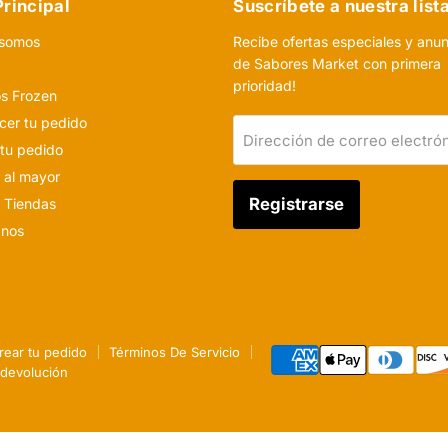
rincipal
Suscríbete a nuestra list
 somos
Recibe ofertas especiales y anu
de Sabores Market con primera
o
prioridad!
s Frozen
er tu pedido
Dirección de correo electró
 tu pedido
 al mayor
Registrarse
 Tiendas
anos
rear tu pedido
Términos De Servicio
e devolución