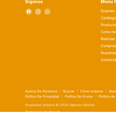
Síganos
Menu P
Encuéntrenos
Encuéntrenos
Encuéntrenos
Quienes
en
en
en
Catálog
Facebook
Instagram
WhatsApp
Producto
Como hac
Rastrear
Compras
Nuestras
Contáct
Acerca De Nosotros
Buscar
Cómo ordenar
Rast
Política De Privacidad
Política De Envíos
Política d
Propiedad artística © 2026 Sabores Market.
Tecnología de Shopify