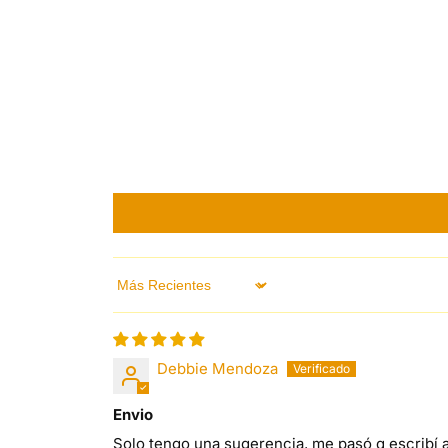
Sort by
Debbie Mendoza
Envio
Solo tengo una sugerencia, me pasó q escribí a