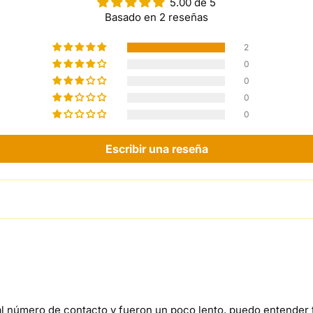
5.00 de 5
Basado en 2 reseñas
2
0
0
0
0
Escribir una reseña
l número de contacto y fueron un poco lento, puedo entender to