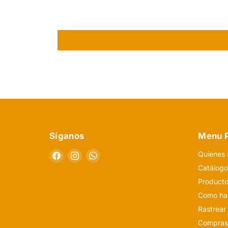
Síganos
Menu P
Encuéntrenos
Encuéntrenos
Encuéntrenos
Quienes
en
en
en
Catálog
Facebook
Instagram
WhatsApp
Producto
Como hac
Rastrear
Compras