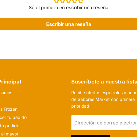
Sé el primero en escribir una reseña
Escribir una reseña
rincipal
Suscríbete a nuestra list
 somos
Recibe ofertas especiales y anu
de Sabores Market con primera
o
prioridad!
s Frozen
er tu pedido
Dirección de correo electró
 tu pedido
 al mayor