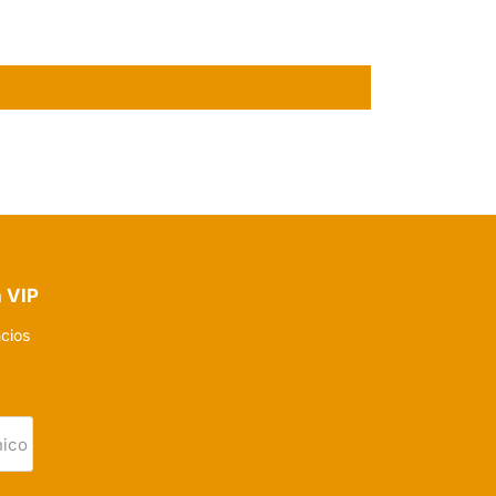
a VIP
ncios
nico