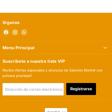
Síganos
Encuéntrenos
Encuéntrenos
Encuéntrenos
en
en
en
Facebook
Instagram
WhatsApp
Menu Principal
Suscríbete a nuestra lista VIP
Recibe ofertas especiales y anuncios de Sabores Market con
primera prioridad!
Registrarse
Dirección de correo electrónico
Idioma